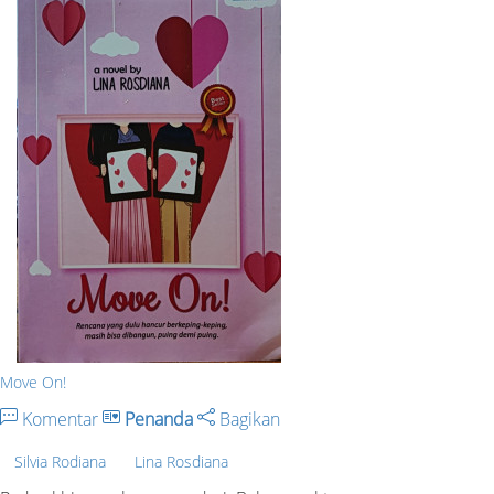
Move On!
Komentar
Penanda
Bagikan
Silvia Rodiana
Lina Rosdiana